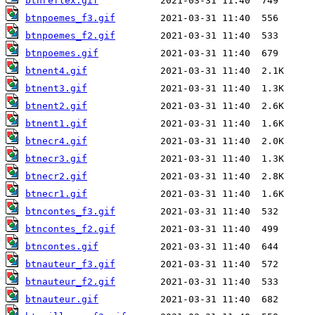
btnreflex.gif
btnpoemes_f3.gif
btnpoemes_f2.gif
btnpoemes.gif
btnent4.gif
btnent3.gif
btnent2.gif
btnent1.gif
btnecr4.gif
btnecr3.gif
btnecr2.gif
btnecr1.gif
btncontes_f3.gif
btncontes_f2.gif
btncontes.gif
btnauteur_f3.gif
btnauteur_f2.gif
btnauteur.gif