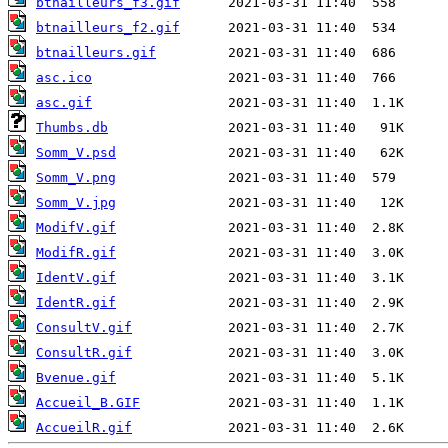
btnailleurs_f3.gif
btnailleurs_f2.gif
btnailleurs.gif
asc.ico
asc.gif
Thumbs.db
Somm_V.psd
Somm_V.png
Somm_V.jpg
ModifV.gif
ModifR.gif
IdentV.gif
IdentR.gif
ConsultV.gif
ConsultR.gif
Bvenue.gif
Accueil_B.GIF
AccueilR.gif