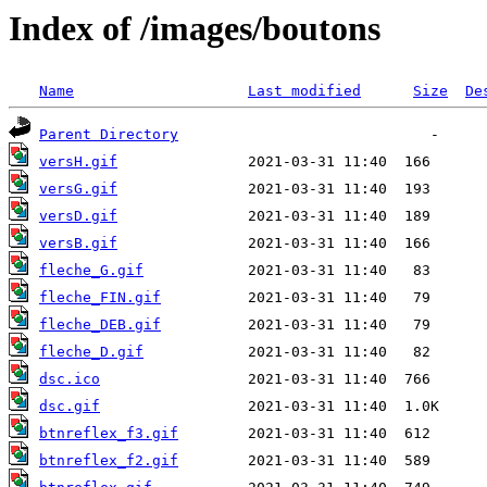
Index of /images/boutons
Name
Last modified
Size
De
Parent Directory
versH.gif
versG.gif
versD.gif
versB.gif
fleche_G.gif
fleche_FIN.gif
fleche_DEB.gif
fleche_D.gif
dsc.ico
dsc.gif
btnreflex_f3.gif
btnreflex_f2.gif