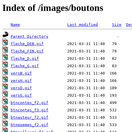
Index of /images/boutons
Name
Last modified
Size
De
Parent Directory
fleche_DEB.gif
fleche_FIN.gif
fleche_D.gif
fleche_G.gif
versB.gif
versH.gif
versD.gif
versG.gif
btncontes_f2.gif
btncontes_f3.gif
btnauteur_f2.gif
btnpoemes_f2.gif