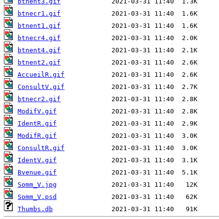
btnent3.gif
btnecr1.gif
btnent1.gif
btnecr4.gif
btnent4.gif
btnent2.gif
AccueilR.gif
ConsultV.gif
btnecr2.gif
ModifV.gif
IdentR.gif
ModifR.gif
ConsultR.gif
IdentV.gif
Bvenue.gif
Somm_V.jpg
Somm_V.psd
Thumbs.db